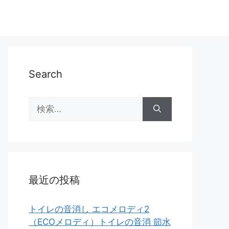
Search
検
索:
最近の投稿
トイレの音消し エコメロディ2
（ECOメロディ）トイレの音消 節水