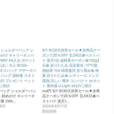
 ショルダーバッグ レ
9/1-9/30大決算セール★全商品クー
めがけ キャリーオンバ
ポンで20％OFF【LDK日傘ベストバ
2WAY A4入る ポケット
イ 楽天1位 超軽量カーボン傘120g】
ぱい 大人 BCSA-
日傘 折りたたみ 完全遮光 -17℃遮
ビジネスバッグ マザーズバ
熱効果 100 晴雨兼用 折り畳み傘 軽
ドバッグ 超軽量 スキミ
量 折りたたみ傘 レディース メンズ
の日 プレゼント ペット
遮熱 涼しい 撥水 コンパクト uvカッ
ご紹介
ト 紫外線 U.Light airyのご紹介
ートバッグ ショルダーバッ
null円 9/1-9/30大決算セール★全商
ス 斜めがけ キャリーオ
品クーポンで20％OFF【LDK日傘ベ
量 2WA…
ストバイ 楽天1…
29日
2024年9月11日
類似投稿