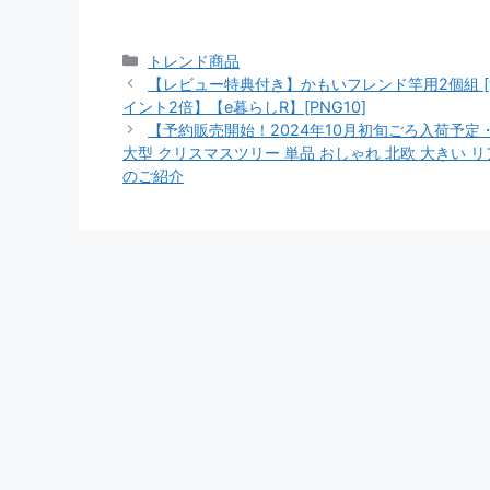
カ
トレンド商品
テ
【レビュー特典付き】かもいフレンド竿用2個組 [
ゴ
イント2倍】【e暮らしR】[PNG10]
リ
【予約販売開始！2024年10月初旬ごろ入荷予
ー
大型 クリスマスツリー 単品 おしゃれ 北欧 大きい リ
のご紹介