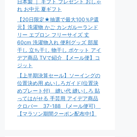
日本製 ｜ ギフト プレゼント おしゃ
れ お中元 夏ギフト
【20日限定★抽選で最大100％P還
元】洗濯物 かご カンガルーランド
リー エプロン フリーサイズ 丈
60cm 洗濯物入れ 便利グッズ 部屋
干し 立ち干し 物干し ポケット アイ
デア商品 TVで紹介 【メール便】コ
ジット
【上半期決算セール】ソーイングの
位置決め用 ぬいしろガイド(位置決
めプレート付) 縫い代 縫いしろ 貼
ってはがせる 手芸用 アイデア商品
クロバー 37-188 (メール便可)
【マラソン期間クーポン配布中!】