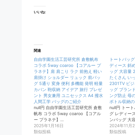
いいね:
関連
自由学園生活工芸研究所 倉敷帆布
トートバッグ
コラボ 5way coaroo 【コアルー プ
ディース 斜
ラネテ】肩 肩こり ラク 前抱え 軽い
ッグ 大容量 
肩掛け ショルダー リュック 前バッ
たくさん いっ
グ 5通り 変身 便利 多機能 発明 軽量
2301TV 
カバン 鞄収納 アイデア 旅行 プレゼ
ッグ ブラン
ント 男女兼用 ユニセックス A4 撥水
ング防止 母
人間工学 バッグのご紹介
ボトル収納の
null円 自由学園生活工芸研究所 倉敷
null円 ト
帆布 コラボ 5way coaroo 【コアル
グ レディー
ー プラネテ】…
ンバッグ 大容
2025年1月16日
2024年11月
類似投稿
類似投稿