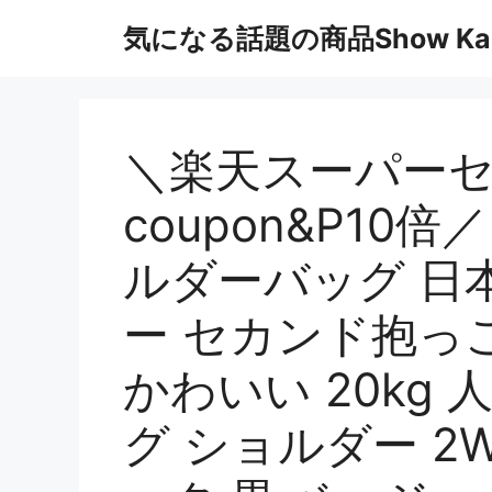
コ
気になる話題の商品Show Kai
ン
テ
ン
ツ
へ
＼楽天スーパーセ
ス
キ
coupon&P10
ッ
プ
ルダーバッグ 日
ー セカンド抱っ
かわいい 20kg 
グ ショルダー 2W