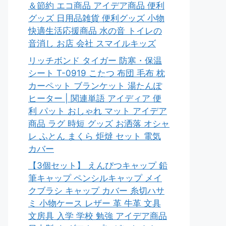
＆節約 エコ商品 アイデア商品 便利
グッズ 日用品雑貨 便利グッズ 小物
快適生活応援商品 水の音 トイレの
音消し お店 会社 スマイルキッズ
リッチボンド タイガー 防寒・保温
シート T-0919 こたつ 布団 毛布 枕
カーペット ブランケット 湯たんぽ
ヒーター | 関連単語 アイディア 便
利 パット おしゃれ マット アイデア
商品 ラグ 時短 グッズ お洒落 オシャ
レ ふとん まくら 炬燵 セット 電気
カバー
【3個セット】 えんぴつキャップ 鉛
筆キャップ ペンシルキャップ メイ
クブラシ キャップ カバー 糸切ハサ
ミ 小物ケース レザー 革 牛革 文具
文房具 入学 学校 勉強 アイデア商品