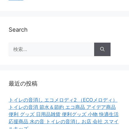
Search
検
索:
最近の投稿
トイレの音消し エコメロディ2 （ECOメロディ）
トイレの音消 節水＆節約 エコ商品 アイデア商品
便利 グッズ 日用品雑貨 便利グッズ 小物 快適生活
応援商品 水の音 トイレの音消し お店 会社 スマイ
ルキッズ