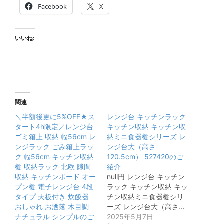
Facebook
X
いいね:
関連
＼半額後更に5%OFF★ス
レンジ台 キッチンラック
タート4h限定／レンジ台
キッチン収納 キッチン収
ゴミ箱上 収納 幅56cm レ
納ミニ食器棚シリーズ レ
ンジラック ごみ箱上ラッ
ンジ台大（高さ
ク 幅56cm キッチン収納
120.5cm） 527420のご
棚 収納ラック 北欧 隙間
紹介
収納 キッチンボード オー
null円 レンジ台 キッチン
プン棚 電子レンジ台 4段
ラック キッチン収納 キッ
タイプ 天板付き 炊飯器
チン収納ミニ食器棚シリ
おしゃれ お洒落 木目調
ーズ レンジ台大（高さ…
ナチュラル シンプルのご
2025年5月7日