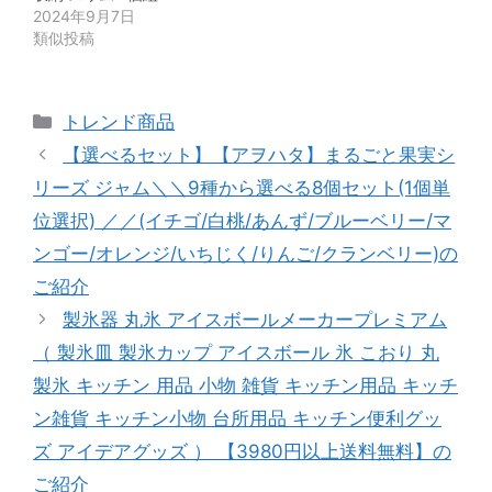
2024年9月7日
類似投稿
カ
トレンド商品
テ
【選べるセット】【アヲハタ】まるごと果実シ
ゴ
リーズ ジャム＼＼9種から選べる8個セット(1個単
リ
位選択) ／／(イチゴ/白桃/あんず/ブルーベリー/マ
ー
ンゴー/オレンジ/いちじく/りんご/クランベリー)の
ご紹介
製氷器 丸氷 アイスボールメーカープレミアム
（ 製氷皿 製氷カップ アイスボール 氷 こおり 丸
製氷 キッチン 用品 小物 雑貨 キッチン用品 キッチ
ン雑貨 キッチン小物 台所用品 キッチン便利グッ
ズ アイデアグッズ ） 【3980円以上送料無料】の
ご紹介