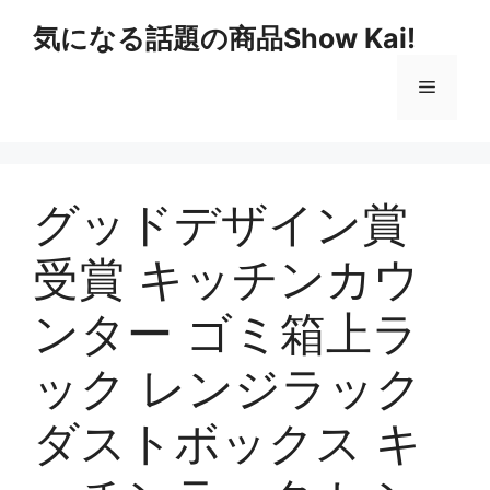
コ
気になる話題の商品Show Kai!
ン
テ
メ
ン
ツ
へ
ニ
ス
キ
グッドデザイン賞
ュ
ッ
プ
受賞 キッチンカウ
ー
ンター ゴミ箱上ラ
ック レンジラック
ダストボックス キ