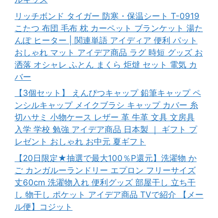
リッチボンド タイガー 防寒・保温シート T-0919
こたつ 布団 毛布 枕 カーペット ブランケット 湯た
んぽ ヒーター | 関連単語 アイディア 便利 パット
おしゃれ マット アイデア商品 ラグ 時短 グッズ お
洒落 オシャレ ふとん まくら 炬燵 セット 電気 カ
バー
【3個セット】 えんぴつキャップ 鉛筆キャップ ペ
ンシルキャップ メイクブラシ キャップ カバー 糸
切ハサミ 小物ケース レザー 革 牛革 文具 文房具
入学 学校 勉強 アイデア商品 日本製 ｜ ギフト プ
レゼント おしゃれ お中元 夏ギフト
【20日限定★抽選で最大100％P還元】洗濯物 か
ご カンガルーランドリー エプロン フリーサイズ
丈60cm 洗濯物入れ 便利グッズ 部屋干し 立ち干
し 物干し ポケット アイデア商品 TVで紹介 【メー
ル便】コジット