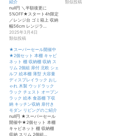
紹介
類似投稿
null円 ＼半額後更に
5%OFF★スタート4h限定
／レンジ台 ゴミ箱上 収納
幅56cm レンジラ…
2025年3月4日
類似投稿
★スーパーセール開催中
★2個セット 本棚 キャビ
ネット 棚 収納棚 収納 ス
リム 2個組 扉付 北欧 シェ
ルフ 絵本棚 薄型 大容量
ディスプレイラック おし
ゃれ 木製 ウッドラック
ラック チェスト オープン
ラック 絵本 食器棚 下収
納 キッチン収納 扉付き
モダン リビングのご紹介
null円 ★スーパーセール
開催中★2個セット 本棚
キャビネット 棚 収納棚
収納 スリム 2個組…