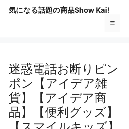
コ
気になる話題の商品Show Kai!
ン
テ
メ
ン
ツ
へ
ニ
ス
キ
ュ
ッ
迷惑電話お断りピン
プ
ー
ポン【アイデア雑
貨】【アイデア商
品】【便利グッズ】
【スマイルキッズ】