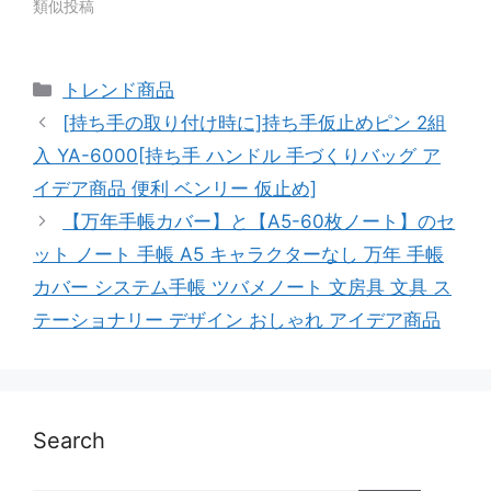
類似投稿
カ
トレンド商品
テ
[持ち手の取り付け時に]持ち手仮止めピン 2組
ゴ
入 YA-6000[持ち手 ハンドル 手づくりバッグ ア
リ
イデア商品 便利 ベンリー 仮止め]
ー
【万年手帳カバー】と【A5-60枚ノート】のセ
ット ノート 手帳 A5 キャラクターなし 万年 手帳
カバー システム手帳 ツバメノート 文房具 文具 ス
テーショナリー デザイン おしゃれ アイデア商品
Search