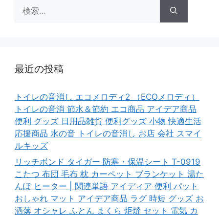
検
索:
最近の投稿
トイレの音消し エコメロディ2 （ECOメロディ）
トイレの音消 節水＆節約 エコ商品 アイデア商品
便利 グッズ 日用品雑貨 便利グッズ 小物 快適生活
応援商品 水の音 トイレの音消し お店 会社 スマイ
ルキッズ
リッチボンド タイガー 防寒・保温シート T-0919
こたつ 布団 毛布 枕 カーペット ブランケット 湯た
んぽ ヒーター | 関連単語 アイディア 便利 パット
おしゃれ マット アイデア商品 ラグ 時短 グッズ お
洒落 オシャレ ふとん まくら 炬燵 セット 電気 カ