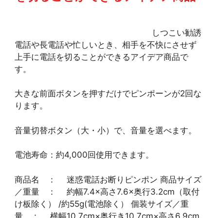
しつこい勧誘
電話や長電話や忙しいとき、相手を不快にさせず
上手に電話を切ることができるアイデア商品で
す。
大きな前面ボタンを押すだけでピンポーンが2回な
ります。
音量切替ボタン（大・小）で、音量を選べます。
電池寿命：約4,000回使用できます。
商品名 ： 迷惑電話お断りピンポン 商品サイズ
／重量 ： 約幅7.4×高さ7.6×奥行3.2cm（取付
け板除く） /約55g(電池除く） 個装サイズ／重
量 ： 横幅10.7cm×奥行き10.7cm×高さ6.9cm